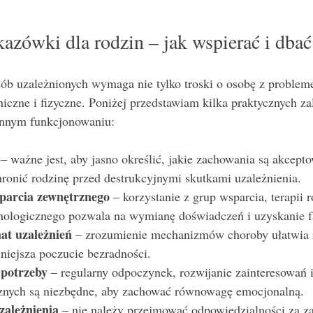
azówki dla rodzin – jak wspierać i dbać
sób uzależnionych wymaga nie tylko troski o osobę z problem
iczne i fizyczne. Poniżej przedstawiam kilka praktycznych zal
nnym funkcjonowaniu:
 – ważne jest, aby jasno określić, jakie zachowania są akcepto
ronić rodzinę przed destrukcyjnymi skutkami uzależnienia.
parcia zewnętrznego
 – korzystanie z grup wsparcia, terapii 
hologicznego pozwala na wymianę doświadczeń i uzyskanie 
at uzależnień
 – zrozumienie mechanizmów choroby ułatwia r
niejsza poczucie bezradności.
 potrzeby
 – regularny odpoczynek, rozwijanie zainteresowań 
znych są niezbędne, aby zachować równowagę emocjonalną.
zależnienia
 – nie należy przejmować odpowiedzialności za z