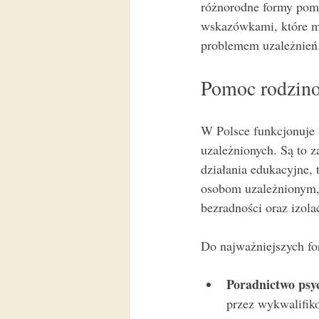
różnorodne formy pomo
wskazówkami, które m
problemem uzależnień
Pomoc rodzino
W Polsce funkcjonuje w
uzależnionych. Są to z
działania edukacyjne, 
osobom uzależnionym, a
bezradności oraz izolac
Do najważniejszych f
Poradnictwo psyc
przez wykwalifik