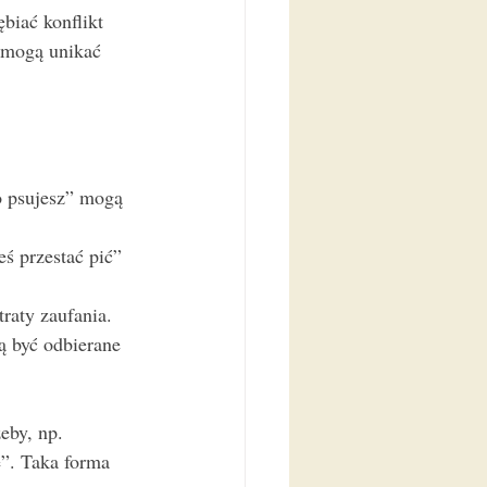
biać konflikt 
omogą unikać 
o psujesz” mogą 
ś przestać pić” 
traty zaufania.
ą być odbierane 
eby, np. 
”. Taka forma 