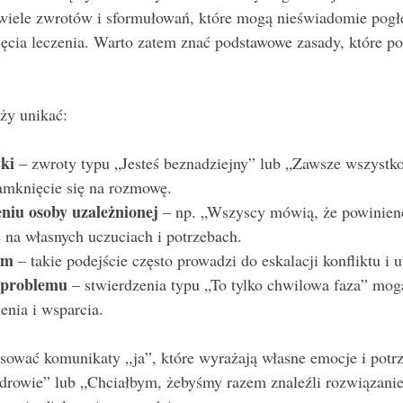
 wiele zwrotów i sformułowań, które mogą nieświadomie pogłę
jęcia leczenia. Warto zatem znać podstawowe zasady, które p
ży unikać:
ki
 – zwroty typu „Jesteś beznadziejny” lub „Zawsze wszystk
amknięcie się na rozmowę.
niu osoby uzależnionej
 – np. „Wszyscy mówią, że powiniene
ię na własnych uczuciach i potrzebach.
um
 – takie podejście często prowadzi do eskalacji konfliktu i u
 problemu
 – stwierdzenia typu „To tylko chwilowa faza” mog
enia i wsparcia.
sować komunikaty „ja”, które wyrażają własne emocje i potrz
zdrowie” lub „Chciałbym, żebyśmy razem znaleźli rozwiązanie