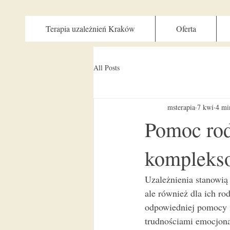
Terapia uzależnień Kraków
Oferta
All Posts
msterapia
7 kwi
4 mi
Pomoc rod
komplekso
Uzależnienia stanowią
ale również dla ich r
odpowiedniej pomocy i 
trudnościami emocjona