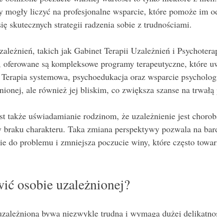
iny mogły liczyć na profesjonalne wsparcie, które pomoże im o
ę skutecznych strategii radzenia sobie z trudnościami.
zależnień, takich jak Gabinet Terapii Uzależnień i Psychotera
 oferowane są kompleksowe programy terapeutyczne, które u
y. Terapia systemowa, psychoedukacja oraz wsparcie psycholo
żnionej, ale również jej bliskim, co zwiększa szanse na trwałą
 także uświadamianie rodzinom, że uzależnienie jest chorobą
y braku charakteru. Taka zmiana perspektywy pozwala na bard
ie do problemu i zmniejsza poczucie winy, które często towar
ić osobie uzależnionej?
zależnioną bywa niezwykle trudna i wymaga dużej delikatnoś