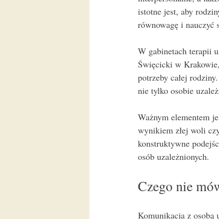
istotne jest, aby rodz
równowagę i nauczyć si
W gabinetach terapii u
Święcicki w Krakowie,
potrzeby całej rodzin
nie tylko osobie uzale
Ważnym elementem jest
wynikiem złej woli cz
konstruktywne podejśc
osób uzależnionych.
Czego nie mów
Komunikacja z osobą u