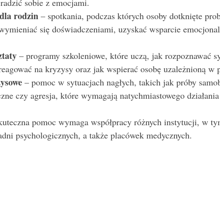
 radzić sobie z emocjami.
dla rodzin
 – spotkania, podczas których osoby dotknięte pr
wymieniać się doświadczeniami, uzyskać wsparcie emocjonaln
ztaty
 – programy szkoleniowe, które uczą, jak rozpoznawać 
 reagować na kryzysy oraz jak wspierać osobę uzależnioną w p
zysowe
 – pomoc w sytuacjach nagłych, takich jak próby samob
zne czy agresja, które wymagają natychmiastowego działania 
skuteczna pomoc wymaga współpracy różnych instytucji, w t
radni psychologicznych, a także placówek medycznych.