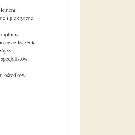
oblemem 
e i praktyczne 
symptomy 
rocesie leczenia.
ójcze, 
specjalistów.
ym ośrodków 