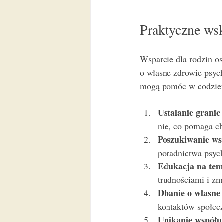
Praktyczne wsk
Wsparcie dla rodzin o
o własne zdrowie psych
mogą pomóc w codzie
Ustalanie granic
nie, co pomaga ch
Poszukiwanie ws
poradnictwa psyc
Edukacja na tem
trudnościami i zm
Dbanie o własne
kontaktów społec
Unikanie współu