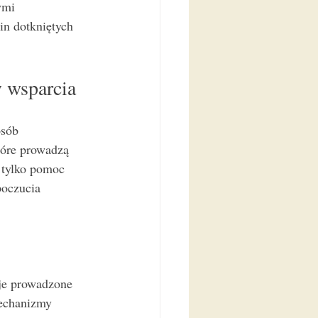
ymi 
n dotkniętych 
 wsparcia
osób 
tóre prowadzą 
 tylko pomoc 
poczucia 
je prowadzone 
echanizmy 