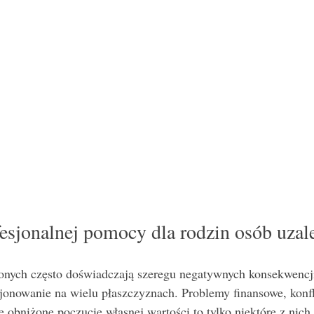
esjonalnej pomocy dla rodzin osób uzal
onych często doświadczają szeregu negatywnych konsekwencji
jonowanie na wielu płaszczyznach. Problemy finansowe, konfl
że obniżone poczucie własnej wartości to tylko niektóre z nich