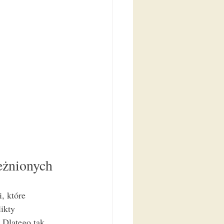
eżnionych
, które 
ikty 
. Dlatego tak 