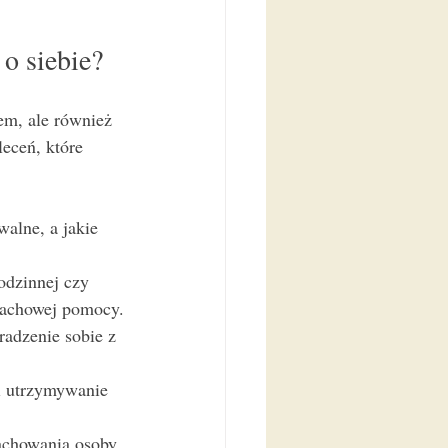
 o siebie?
em, ale również 
eceń, które 
walne, a jakie 
rodzinnej czy 
fachowej pomocy.
adzenie sobie z 
i utrzymywanie 
achowania osoby 