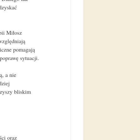
dzyskać 
pii Miłosz 
względniają 
giczne pomagają 
 poprawę sytuacji.
, a nie 
ziej 
zyszy bliskim 
ci oraz 