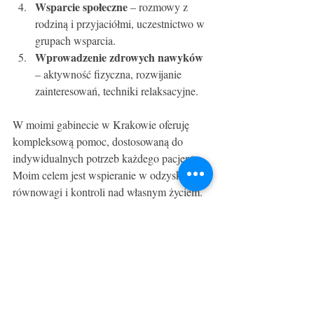
Wsparcie społeczne
 – rozmowy z 
rodziną i przyjaciółmi, uczestnictwo w 
grupach wsparcia.
Wprowadzenie zdrowych nawyków
– aktywność fizyczna, rozwijanie 
zainteresowań, techniki relaksacyjne.
W moimi gabinecie w Krakowie oferuję 
kompleksową pomoc, dostosowaną do 
indywidualnych potrzeb każdego pacjenta. 
Moim celem jest wspieranie w odzyskaniu 
równowagi i kontroli nad własnym życiem.
Znaczenie wczesnej 
interwencji i terapii
Wczesne rozpoznanie i podjęcie terapii 
uzależnień behawioralnych znacząco 